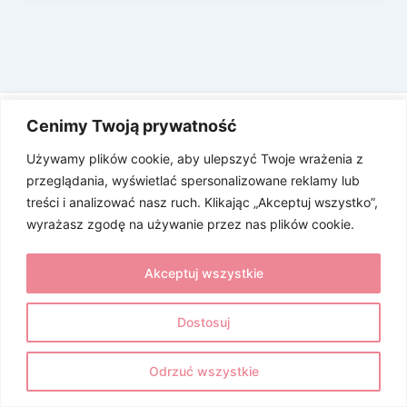
Cenimy Twoją prywatność
Używamy plików cookie, aby ulepszyć Twoje wrażenia z
przeglądania, wyświetlać spersonalizowane reklamy lub
treści i analizować nasz ruch. Klikając „Akceptuj wszystko”,
wyrażasz zgodę na używanie przez nas plików cookie.
Fundacja Mocni w Duchu © 2026
Akceptuj wszystkie
Realizacja strony
Michał Dziedzic
,
Gabriel Dziedzic
.
Dostosuj
Kontakt
Polityka prywatności
Odrzuć wszystkie