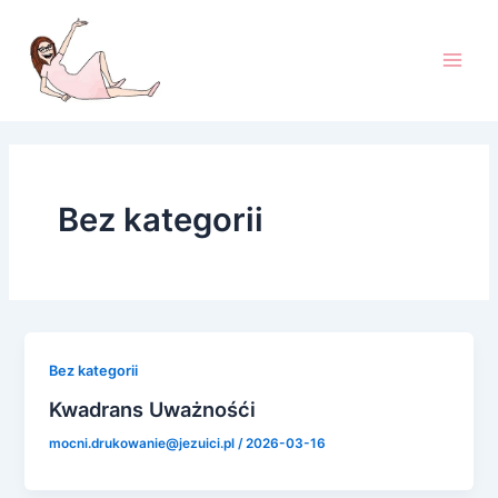
Przejdź
Main
do
Men
treści
Bez kategorii
Bez kategorii
Kwadrans Uważnośći
mocni.drukowanie@jezuici.pl
/
2026-03-16